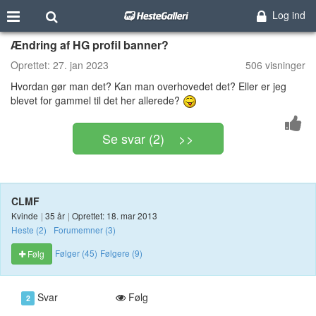
Log ind
Ændring af HG profil banner?
Oprettet:
27. jan 2023
506 visninger
Hvordan gør man det? Kan man overhovedet det? Eller er jeg
blevet for gammel til det her allerede?
Se svar (2) >>
CLMF
Kvinde
|
35 år
|
Oprettet: 18. mar 2013
Heste (2)
Forumemner (3)
Følger (45)
Følgere (9)
Følg
Svar
Følg
2