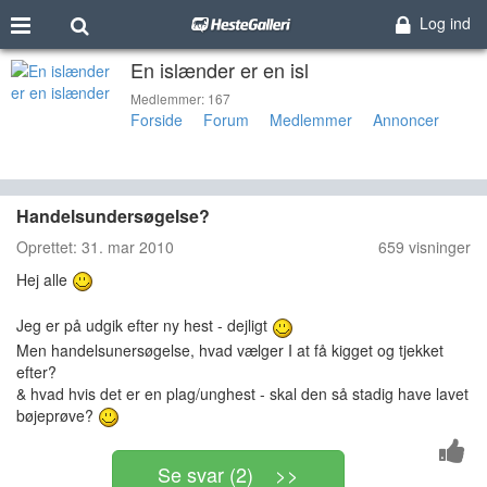
Log ind
En islænder er en isl
ænder
Medlemmer: 167
Forside
Forum
Medlemmer
Annoncer
Handelsundersøgelse?
Oprettet:
31. mar 2010
659 visninger
Hej alle
Jeg er på udgik efter ny hest - dejligt
Men handelsunersøgelse, hvad vælger I at få kigget og tjekket
efter?
& hvad hvis det er en plag/unghest - skal den så stadig have lavet
bøjeprøve?
Se svar (2) >>