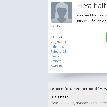
Hest halt
min hest har fået 
hun er 5 år kan d
cecilie h
Tilmeldt:
20. jan 2009
Følger: 30
Følgere: 23
Heste: 2
Emner: 51
Svar: 163
Andre forumemner med "Hest
Halt hest
Årk! Skod vejr, masser af mudder 