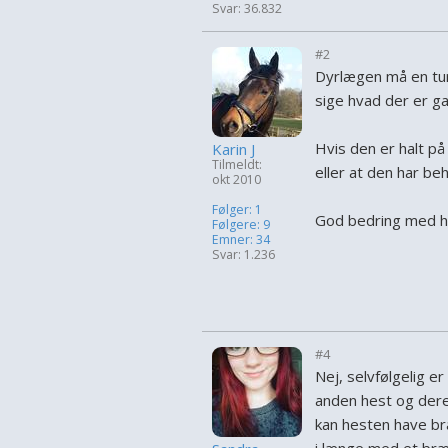
Svar: 36.832
#2
Dyrlægen må en tur
sige hvad der er gal
Hvis den er halt p
Karin J
Tilmeldt:
eller at den har be
okt 2010
Følger: 1
God bedring med h
Følgere: 9
Emner: 34
Svar: 1.236
#4
Nej, selvfølgelig e
anden hest og deref
kan hesten have br