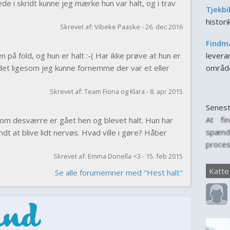
de i skridt kunne jeg mærke hun var halt, og i trav
Tjekbi
histor
Skrevet af: Vibeke Paaske - 26. dec 2016
Findm
på fold, og hun er halt :-( Har ikke prøve at hun er
leveran
r det ligesom jeg kunne fornemme der var et eller
områd
Skrevet af: Team Fiona og Klara - 8. apr 2015
Senest
At fi
y som desværre er gået hen og blevet halt. Hun har
spænd
dt at blive lidt nervøs. Hvad ville i gøre? Håber
proces
Skrevet af: Emma Donella <3 - 15. feb 2015
for, n
til f
Katte
Se alle forumemner med "Hest halt"
person
er vig
for katt