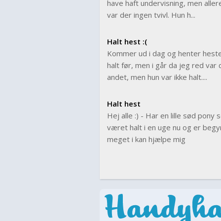
have haft undervisning, men allere
var der ingen tvivl. Hun h...
Halt hest :(
Kommer ud i dag og henter hesten 
halt før, men i går da jeg red va
andet, men hun var ikke halt....
Halt hest
Hej alle :) - Har en lille sød pon
været halt i en uge nu og er begyn
meget i kan hjælpe mig