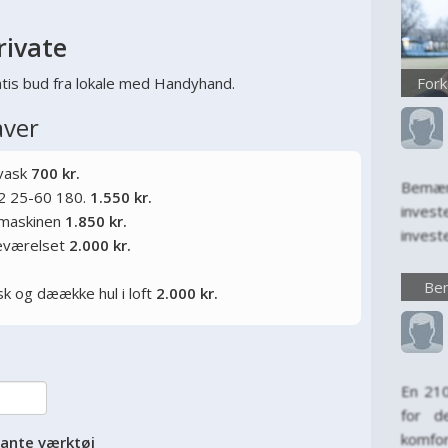
rivate
tis bud fra lokale med Handyhand.
Fork
aver
 vask
700 kr.
Bemær
2 25-60 180.
1.550 kr.
inves
kemaskinen
1.850 kr.
invest
deværelset
2.000 kr.
kun en
invest
Bem
sk og dæække hul i loft
2.000 kr.
levet
først
komfort
En 21
for d
komfo
vante værktøj