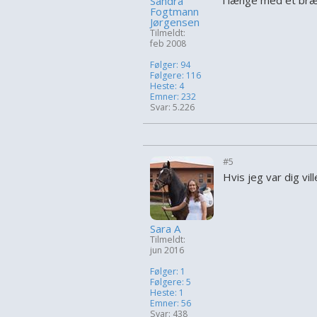
i længe med et bræ
Sandra
Fogtmann
Jørgensen
Tilmeldt:
feb 2008
Følger: 94
Følgere: 116
Heste: 4
Emner: 232
Svar: 5.226
#5
Hvis jeg var dig vi
Sara A
Tilmeldt:
jun 2016
Følger: 1
Følgere: 5
Heste: 1
Emner: 56
Svar: 438