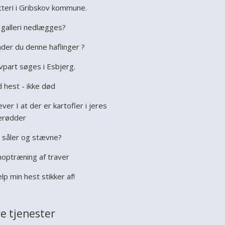
tteri i Gribskov kommune.
galleri nedlægges?
der du denne haflinger ?
vpart søges i Esbjerg.
 hest - ikke død
ever I at der er kartofler i jeres
erødder
 såler og stævne?
optræning af traver
lp min hest stikker af!
e tjenester