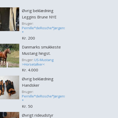
Øvrig beklædning
Leggins Brune NYE
Bruger:
Pernille*deRosche*Jørgensen
*
Kr. 200
Danmarks smukkeste
Mustang hingst.
Bruger:
US-Mustang
>Horsetalker<
Kr. 4.000
Øvrig beklædning
Handsker
Bruger:
Pernille*deRosche*Jørgensen
*
Kr. 50
Øvrigt rideudstyr