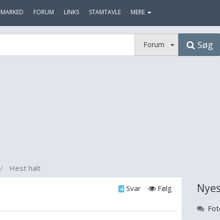
MARKED
FORUM
LINKS
STAMTAVLE
MERE
Søg
Forum
Hest halt
Nyes
Svar
Følg
4
Fot