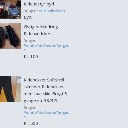
Rideudstyr byd
Bruger:
Stald Solbakken
Byd!
Øvrig beklædning
Ridehandsker
Bruger:
Pernille*deRosche*Jørgensen
*
Kr. 100
Ridebukser Softshell
islænder Ridebukser
med knæ skin. Brugt 3
gange str 38/32L
Bruger:
Pernille*deRosche*Jørgensen
*
Kr. 500