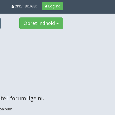
Log ind
OPRET BRUGER
Opret indhold
te i forum lige nu
oalbum