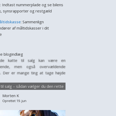
l
: Indtast nummerplade og se bilens
ik, synsrapporter og restgæld
åltidskasse
: Sammenlign
dører af måltidskasser i dit
e
e blogindlæg
nde katte til salg kan være en
ende, men også overvældende
. Der er mange ting at tage højde
år man leder efter en ny firbenet ven
amilien. Hver kat har sin egen
 til salg – sådan vælger du den rette
lighed, behov og baggrund, og det
Morten K
tigt at vælge med omtanke. Markedet
Oprettet 19. jun
e til salg er stort,...