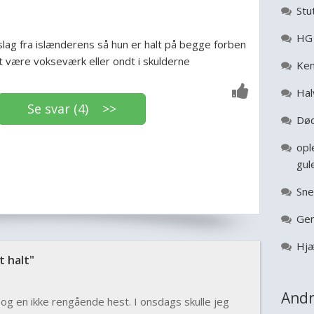
Stu
HG 
slag fra islænderens så hun er halt på begge forben
et være vokseværk eller ondt i skulderne
Ken
Hal
Se svar (4) >>
Død
opl
gul
Sne
Gen
Hjæ
 halt"
Andr
og en ikke rengående hest. I onsdags skulle jeg