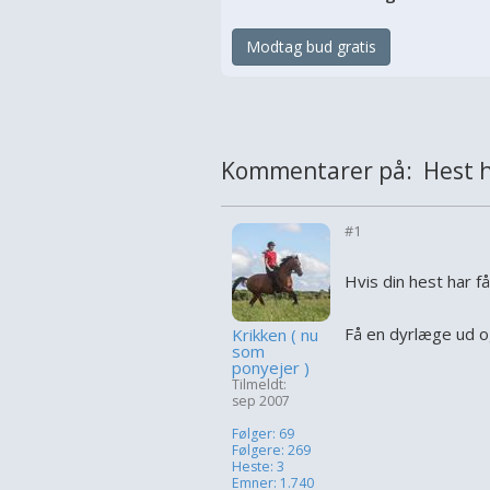
Modtag bud gratis
Kommentarer på: Hest h
#1
Hvis din hest har f
Få en dyrlæge ud o
Krikken ( nu
som
ponyejer )
Tilmeldt:
sep 2007
Følger: 69
Følgere: 269
Heste: 3
Emner: 1.740