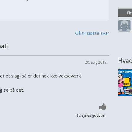
større
ønsker
Fi
eller
rumme
overve
Gå til sidste svar
alt
Hvad
20. aug 2019
ået et slag, så er det nok ikke vokseværk.
g se på det.
12 synes godt om