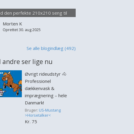
lse seng appellerer især til par, der
 at sove uden at forstyrre hinanden,
nd den perfekte 210x210 seng til
 til dem der blot værdsætter
optimal komfort
Morten K
lighed i deres soveplads. Når man
Oprettet 30. aug 2025
jer at købe en 210x210 s...
Se alle blogindlæg (492)
 andre ser lige nu
Øvrigt rideudstyr 🐴
Professionel
dækkenvask &
imprægnering – hele
Danmark!
Bruger:
US-Mustang
>Horsetalker<
Kr. 75