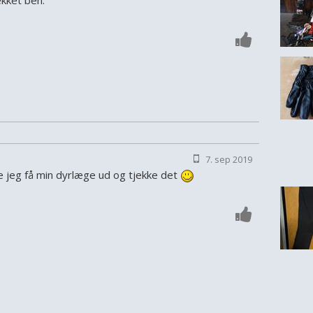
kket ben.
7. sep 2019
lle jeg få min dyrlæge ud og tjekke det