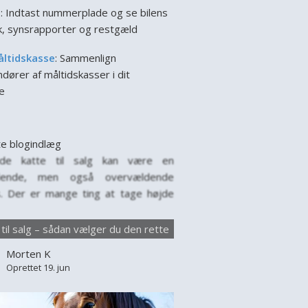
l
: Indtast nummerplade og se bilens
ik, synsrapporter og restgæld
åltidskasse
: Sammenlign
dører af måltidskasser i dit
e
e blogindlæg
nde katte til salg kan være en
ende, men også overvældende
. Der er mange ting at tage højde
år man leder efter en ny firbenet ven
amilien. Hver kat har sin egen
 til salg – sådan vælger du den rette
lighed, behov og baggrund, og det
Morten K
tigt at vælge med omtanke. Markedet
Oprettet 19. jun
e til salg er stort,...