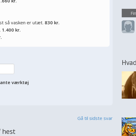
.660 kr.
større
ønsker
Fi
eller
øst så vasken er utæt.
830 kr.
rumme
.
1.400 kr.
overve
.
Hvad
vante værktøj
Gå til sidste svar
 hest