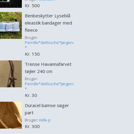
Kr. 500
Benbeskytter Lyseblå
eleastik bandager med
fleece
Bruger:
Pernille*deRosche*Jørgensen
*
Kr. 150
Trense Havannafarvet
tøjler 240 cm
Bruger:
Pernille*deRosche*Jørgensen
*
Kr. 30
Duracel bamse søger
part
Bruger:
mille p
Kr. 300