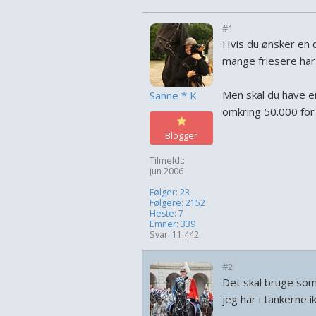
#1
Hvis du ønsker en 
mange friesere har
Men skal du have e
Sanne * K
omkring 50.000 for 
Blogger
Tilmeldt:
jun 2006
Følger: 23
Følgere: 2152
Heste: 7
Emner: 339
Svar: 11.442
#2
Det skal bruge som
jeg har i tankerne i