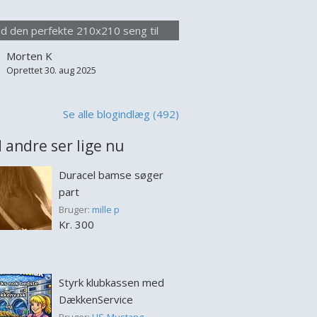
lse seng appellerer især til par, der
 at sove uden at forstyrre hinanden,
nd den perfekte 210x210 seng til
 til dem der blot værdsætter
optimal komfort
Morten K
lighed i deres soveplads. Når man
Oprettet 30. aug 2025
jer at købe en 210x210 s...
Se alle blogindlæg (492)
 andre ser lige nu
Duracel bamse søger
part
Bruger:
mille p
Kr. 300
Styrk klubkassen med
DækkenService