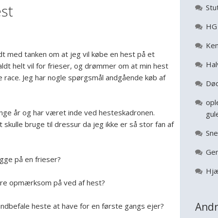
st
Stu
HG 
Ken
idt med tanken om at jeg vil købe en hest på et
Hal
faldt helt vil for frieser, og drømmer om at min hest
e race. Jeg har nogle spørgsmål andgående køb af
Død
opl
ange år og har været inde ved hesteskadronen.
gul
 skulle bruge til dressur da jeg ikke er så stor fan af
Sne
Gen
igge på en frieser?
Hjæ
re opmærksom på ved af hest?
Andr
i andbefale heste at have for en første gangs ejer?