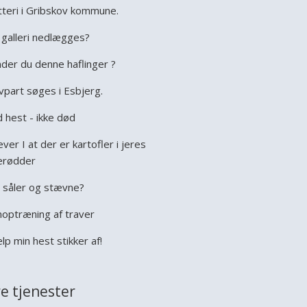
tteri i Gribskov kommune.
galleri nedlægges?
der du denne haflinger ?
vpart søges i Esbjerg.
 hest - ikke død
ever I at der er kartofler i jeres
erødder
 såler og stævne?
optræning af traver
lp min hest stikker af!
e tjenester