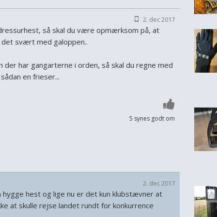
2. dec 2017
dressurhest, så skal du være opmærksom på, at
 det svært med galoppen..
n der har gangarterne i orden, så skal du regne med
sådan en frieser...
5 synes godt om
2. dec 2017
 hygge hest og lige nu er det kun klubstævner at
kke at skulle rejse landet rundt for konkurrence