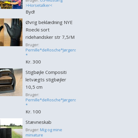
Bruger:
US-Mustang
>Horsetalker<
Byd!
Øvrig beklædning NYE
Roecki sort
ridehandsker str 7,5/M
Bruger:
Pernille*deRosche*Jørgensen
*
Kr. 300
Stigbøjle Compositi
letvægts stigbøjler
10,5 cm
Bruger:
Pernille*deRosche*Jørgensen
*
Kr. 100
Stævneskab
Bruger:
Mig og mine
miniature