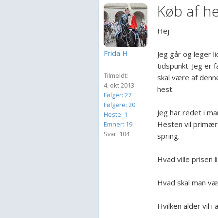
Køb af he
Hej
Frida H
Jeg går og leger l
tidspunkt. Jeg er 
Tilmeldt:
skal være af denn
4. okt 2013
hest.
Følger: 27
Følgere: 20
Jeg har redet i m
Heste: 1
Hesten vil primært
Emner: 19
Svar: 104
spring.
Hvad ville prisen l
Hvad skal man væ
Hvilken alder vil 