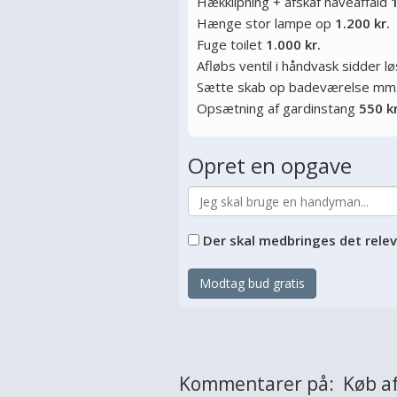
Hækklipning + afskaf haveaffald
1
Hænge stor lampe op
1.200 kr.
Fuge toilet
1.000 kr.
Afløbs ventil i håndvask sidder l
Sætte skab op badeværelse mm
Opsætning af gardinstang
550 kr
Opret en opgave
Der skal medbringes det rele
Modtag bud gratis
Kommentarer på: Køb af