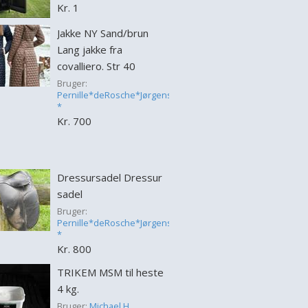
Kr. 1
Jakke NY Sand/brun
Lang jakke fra
covalliero. Str 40
Bruger:
Pernille*deRosche*Jørgensen
*
Kr. 700
Dressursadel Dressur
sadel
Bruger:
Pernille*deRosche*Jørgensen
*
Kr. 800
TRIKEM MSM til heste
4 kg.
Bruger:
Michael H