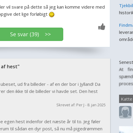
Tjekbi
er vil svare på dette så jeg kan komme videre med
histor
opgive det lige forløbigt
Findm
leveran
Se svar (39) >>
områd
Senest
af hest"
At fi
spænd
proces
 ubeset, ud fra billeder - af en der bor i Jylland! Da
for, n
den ikke til de billeder vi havde set. Den hest
til f
Katte
person
Skrevet af: Per J - 8. jan 2025
er vig
for katt
 egen hest indenfor det næste år til to. Jeg føler
erum til sådan en dyr post, så nu må pigedrømmen