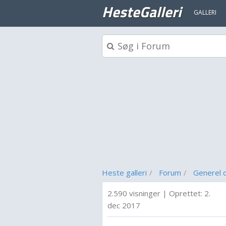
HesteGalleri
GALLERI
Heste galleri
Forum
Generel d
2.590 visninger
|
Oprettet:
2.
dec 2017