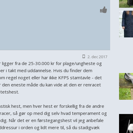
2. dec 2017
r ligger fra de 25-30.000 kr for plage/ungheste og
ger i takt med uddannelse. Hvis du finder dem
 som regel noget eller har ikke KFPS stamtavle - det
er den eneste måde du kan vide at den er renracet
itetshest.
astisk hest, men hver hest er forskellig fra de andre
racer, så gør op med dig selv hvad temperament og
dig. Når det er en førstegangshest vil jeg anbefale
ddressur i orden og lidt mere til, så du stadigvæk