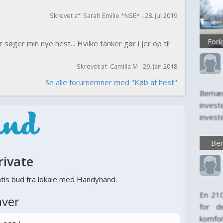
Skrevet af: Sarah Emilie *NSE* - 28. jul 2019
Fork
 søger min nye hest... Hvilke tanker gør i jer op til
Skrevet af: Camilla M - 29. jan 2018
Se alle forumemner med "Køb af hest"
Bemær
inves
invest
kun en
invest
Bem
levet
rivate
først
komfort
tis bud fra lokale med Handyhand.
En 21
aver
for d
komfo