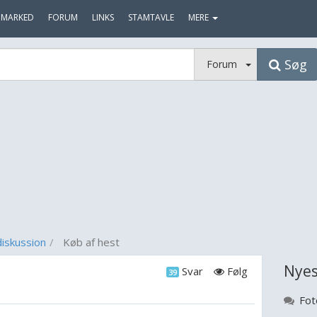
MARKED
FORUM
LINKS
STAMTAVLE
MERE
Søg
Forum
iskussion
Køb af hest
Nyes
Svar
Følg
39
Fot