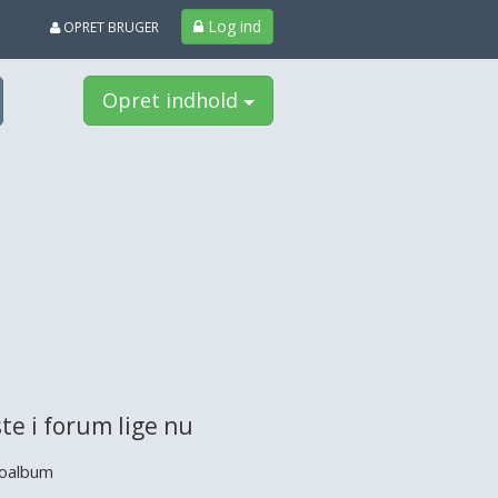
Log ind
OPRET BRUGER
Opret indhold
te i forum lige nu
oalbum