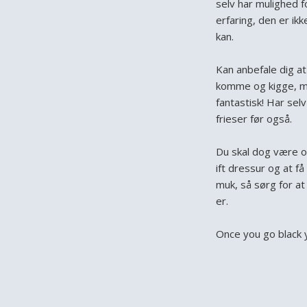
selv har mulighed f
erfaring, den er ik
kan.
Kan anbefale dig a
komme og kigge, m
fantastisk! Har sel
frieser før også.
Du skal dog være 
ift dressur og at få
muk, så sørg for at
er.
Once you go black 