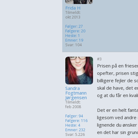
Frida H
Tilmeldt:
okt 2013
Følger: 27
Følgere: 20
Heste: 1
Emner: 19
Svar: 104
#3
Prisen på en friese
opefter, prisen sti
billigere fejler de
skal de have, det 
Sandra
Fogtmann
og at du får en kval
Jørgensen
Tilmeldt:
feb 2008
Det er en helt fant
Følger: 94
ligesom ved andre 
Følgere: 116
lignende du ønsker 
Heste: 4
Emner: 232
en det har sin grun
Svar: 5.226