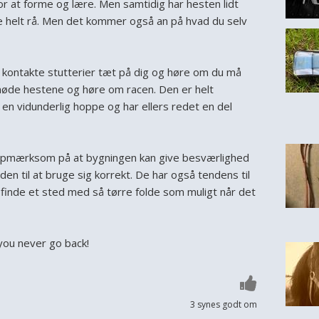
or at forme og lære. Men samtidig har hesten lidt
ke helt rå. Men det kommer også an på hvad du selv
t kontakte stutterier tæt på dig og høre om du må
øde hestene og høre om racen. Den er helt
v en vidunderlig hoppe og har ellers redet en del
opmærksom på at bygningen kan give besværlighed
 den til at bruge sig korrekt. De har også tendens til
 finde et sted med så tørre folde som muligt når det
you never go back!
3 synes godt om