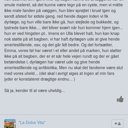
smule meleret, så det kunne være tegn på en cyste, men vi måtte
ikke male fanden på væggen, hun blev sprøjtet i brust igen og
sendt afsted for sidste gang. red hende dagen inden vi fik
dyrlæge, og hun ville bare ikke gå, hun stejlede og bukkede, og
lystrede bare ikke.... det bliver svært når hun kommer hjem igen...
hun er ved hingsten pt.. imens en Ulla blevet halt, hun kan knap
nok støtte på sit bagben, vi har haft dyrlægen ude at give hende
smertestillende, osv, og det går lidt bedre. Og det fortsætter,
Emma, vores føl har været i et eller andet på marken, hun støtter
ikke på sit begben, der er et sår hele vejen rundt og der er gået
betændelse i, dyrlægen har været ude og give hende
smertestillende og antibiotika, Men nu skal det fandeme være slut
med vores uheld... (det skal i øvrigt siges at ingen af min fars
jyder er konstateret drægtige endnu... )
Så ja, kender til at være uheldig...
*La Dolce Vita*