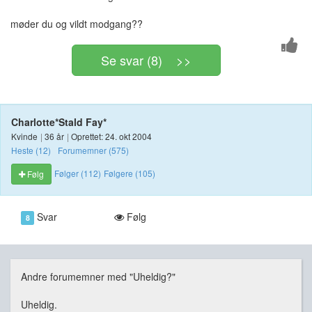
møder du og vildt modgang??
Se svar (8) >>
Charlotte*Stald Fay*
Kvinde
|
36 år
|
Oprettet: 24. okt 2004
Heste (12)
Forumemner (575)
Følger (112)
Følgere (105)
Følg
Svar
Følg
8
Andre forumemner med "Uheldig?"
Uheldig.