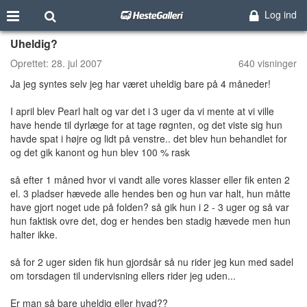
Log ind
Uheldig?
Oprettet:
28. jul 2007
640 visninger
Ja jeg syntes selv jeg har været uheldig bare på 4 måneder!
I april blev Pearl halt og var det i 3 uger da vi mente at vi ville
have hende til dyrlæge for at tage røgnten, og det viste sig hun
havde spat i højre og lidt på venstre.. det blev hun behandlet for
og det gik kanont og hun blev 100 % rask
så efter 1 måned hvor vi vandt alle vores klasser eller fik enten 2
el. 3 pladser hævede alle hendes ben og hun var halt, hun måtte
have gjort noget ude på folden? så gik hun i 2 - 3 uger og så var
hun faktisk ovre det, dog er hendes ben stadig hævede men hun
halter ikke.
så for 2 uger siden fik hun gjordsår så nu rider jeg kun med sadel
om torsdagen til undervisning ellers rider jeg uden...
Er man så bare uheldig eller hvad??