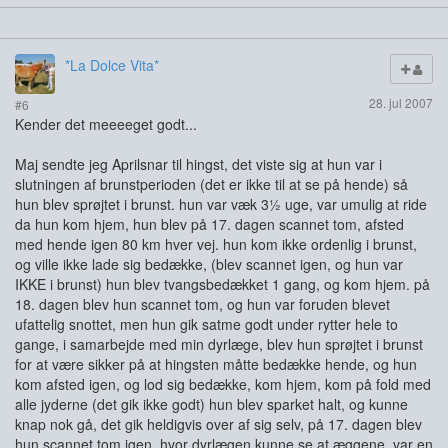
*La Dolce Vita*
28. jul 2007
#6
Kender det meeeeget godt...
Maj sendte jeg Aprilsnar til hingst, det viste sig at hun var i
slutningen af brunstperioden (det er ikke til at se på hende) så
hun blev sprøjtet i brunst. hun var væk 3½ uge, var umulig at ride
da hun kom hjem, hun blev på 17. dagen scannet tom, afsted
med hende igen 80 km hver vej. hun kom ikke ordenlig i brunst,
og ville ikke lade sig bedække, (blev scannet igen, og hun var
IKKE i brunst) hun blev tvangsbedækket 1 gang, og kom hjem. på
18. dagen blev hun scannet tom, og hun var foruden blevet
ufattelig snottet, men hun gik satme godt under rytter hele to
gange, i samarbejde med min dyrlæge, blev hun sprøjtet i brunst
for at være sikker på at hingsten måtte bedække hende, og hun
kom afsted igen, og lod sig bedække, kom hjem, kom på fold med
alle jyderne (det gik ikke godt) hun blev sparket halt, og kunne
knap nok gå, det gik heldigvis over af sig selv, på 17. dagen blev
hun scannet tom igen, hvor dyrlægen kunne se at æggene, var en