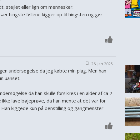
t, stejlet eller lign om mennesker.
især hingste føllene kigger op til hingsten og gør
26. jan 2025
nogen undersøgelse da jeg købte min plag. Men han
in uanset.
undersøgelse da han skulle forsikres i en alder af ca 2
le ikke lave bøjeprøve, da han mente at det var for
t. Han kiggede kun på benstilling og gangmønster