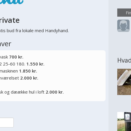
større
ønsker
Fi
rivate
eller
rumme
tis bud fra lokale med Handyhand.
overve
aver
 vask
700 kr.
Hvad
2 25-60 180.
1.550 kr.
kemaskinen
1.850 kr.
deværelset
2.000 kr.
sk og dæække hul i loft
2.000 kr.