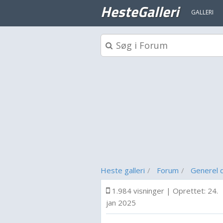
HesteGalleri
GALLERI
Heste galleri
Forum
Generel d
1.984 visninger
|
Oprettet:
24.
jan 2025