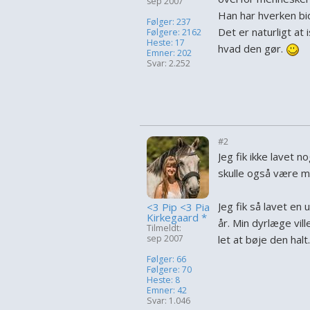
sep 2007
Han har hverken bid
Følger: 237
Det er naturligt at 
Følgere: 2162
Heste: 17
hvad den gør.
Emner: 202
Svar: 2.252
#2
Jeg fik ikke lavet 
skulle også være m
Jeg fik så lavet en 
<3 Pip <3 Pia
Kirkegaard *
år. Min dyrlæge vil
Tilmeldt:
sep 2007
let at bøje den hal
Følger: 66
Følgere: 70
Heste: 8
Emner: 42
Svar: 1.046