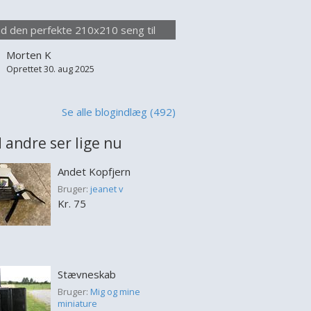
lse seng appellerer især til par, der
 at sove uden at forstyrre hinanden,
nd den perfekte 210x210 seng til
 til dem der blot værdsætter
optimal komfort
Morten K
lighed i deres soveplads. Når man
Oprettet 30. aug 2025
jer at købe en 210x210 s...
Se alle blogindlæg (492)
 andre ser lige nu
Andet Kopfjern
Bruger:
jeanet v
Kr. 75
Stævneskab
Bruger:
Mig og mine
miniature