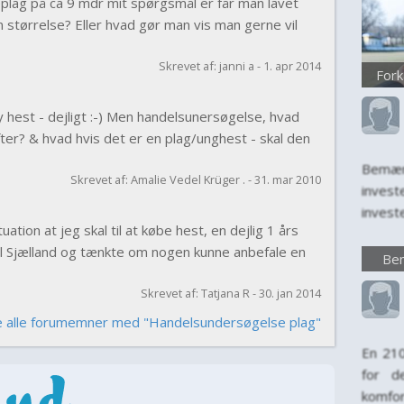
plag på ca 9 mdr mit spørgsmål er får man lavet
størrelse? Eller hvad gør man vis man gerne vil
Skrevet af: janni a - 1. apr 2014
Fork
 ny hest - dejligt :-) Men handelsunersøgelse, hvad
fter? & hvad hvis det er en plag/unghest - skal den
Bemær
Skrevet af: Amalie Vedel Krüger . - 31. mar 2010
inves
invest
uation at jeg skal til at købe hest, en dejlig 1 års
kun en
 til Sjælland og tænkte om nogen kunne anbefale en
invest
Bem
levet
Skrevet af: Tatjana R - 30. jan 2014
først
komfort
e alle forumemner med "Handelsundersøgelse plag"
En 21
for d
komfo