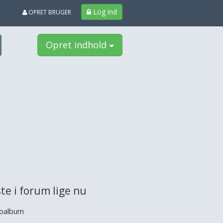
Log ind
OPRET BRUGER
Opret indhold
te i forum lige nu
oalbum