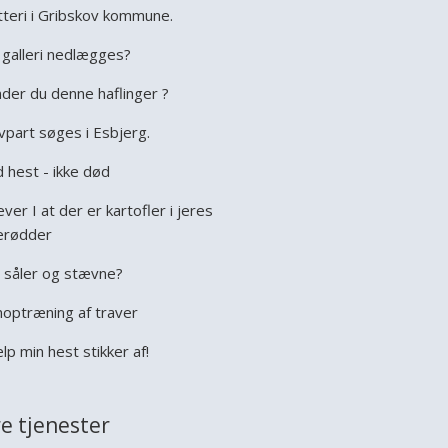
tteri i Gribskov kommune.
galleri nedlægges?
der du denne haflinger ?
vpart søges i Esbjerg.
 hest - ikke død
ever I at der er kartofler i jeres
erødder
 såler og stævne?
optræning af traver
lp min hest stikker af!
e tjenester