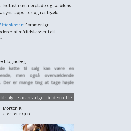
l
: Indtast nummerplade og se bilens
ik, synsrapporter og restgæld
åltidskasse
: Sammenlign
dører af måltidskasser i dit
e
e blogindlæg
nde katte til salg kan være en
ende, men også overvældende
. Der er mange ting at tage højde
år man leder efter en ny firbenet ven
amilien. Hver kat har sin egen
 til salg – sådan vælger du den rette
lighed, behov og baggrund, og det
Morten K
tigt at vælge med omtanke. Markedet
Oprettet 19. jun
e til salg er stort,...