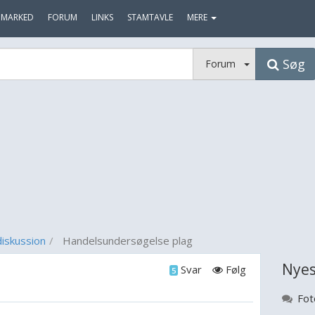
MARKED
FORUM
LINKS
STAMTAVLE
MERE
Søg
Forum
iskussion
Handelsundersøgelse plag
Nyes
Svar
Følg
5
Fot