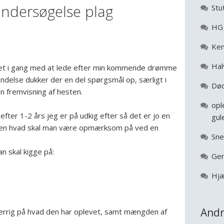
ndersøgelse plag
Stu
HG 
Ken
Hal
ået i gang med at lede efter min kommende drømme
indelse dukker der en del spørgsmål op, særligt i
Død
n fremvisning af hesten.
opl
efter 1-2 års jeg er på udkig efter så det er jo en
gul
 men hvad skal man være opmærksom på ved en
Sne
an skal kigge på:
Gen
Hjæ
Andr
errig på hvad den har oplevet, samt mængden af