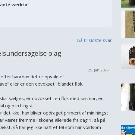
vante værktøj
Gå til sidste svar
lsundersøgelse plag
25. jan 2025
e efter hvordan det er opvokset.
have” eller er den opvokset i blandet flok.
skal sælges, er opvokset i en flok med sin mor, en
l og min hingst.
er det ikke, han bliver opdraget primært af min hingst
ar været fremme i skoene allerede fra dag 1, så på
kst, så har jeg ikke haft et føl som har voldsom
.