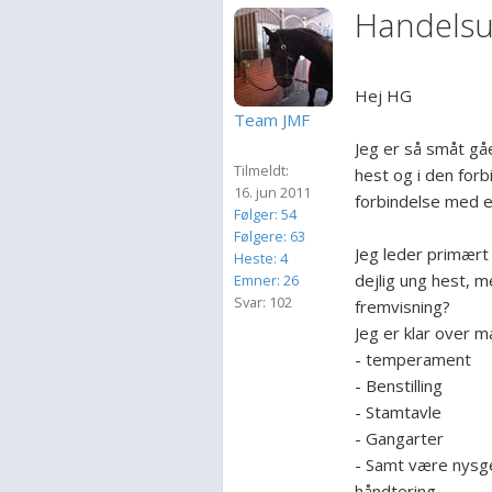
Handelsu
Hej HG
Team JMF
Jeg er så småt g
Tilmeldt:
hest og i den forb
16. jun 2011
forbindelse med e
Følger: 54
Følgere: 63
Jeg leder primært 
Heste: 4
dejlig ung hest,
Emner: 26
Svar: 102
fremvisning?
Jeg er klar over m
- temperament
- Benstilling
- Stamtavle
- Gangarter
- Samt være nysg
håndtering.