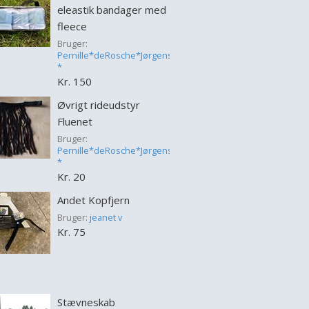
eleastik bandager med
fleece
Bruger:
Pernille*deRosche*Jørgensen
*
Kr. 150
Øvrigt rideudstyr
Fluenet
Bruger:
Pernille*deRosche*Jørgensen
*
Kr. 20
Andet Kopfjern
Bruger:
jeanet v
Kr. 75
Stævneskab