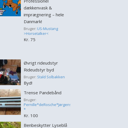
Professionel
dækkenvask &
imprægnering – hele
Danmark!
Bruger:
US-Mustang
>Horsetalker<
Kr. 75
Øvrigt rideudstyr
Rideudstyr byd
Bruger:
Stald Solbakken
Byd!
Trense Pandebånd
Bruger:
Pernille*deRosche*Jørgensen
*
Kr. 100
Benbeskytter Lyseblå