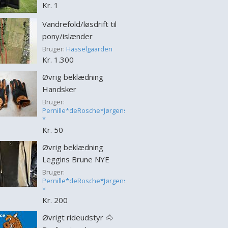
Kr. 1
Vandrefold/løsdrift til
pony/islænder
Bruger:
Hasselgaarden
Kr. 1.300
Øvrig beklædning
Handsker
Bruger:
Pernille*deRosche*Jørgensen
*
Kr. 50
Øvrig beklædning
Leggins Brune NYE
Bruger:
Pernille*deRosche*Jørgensen
*
Kr. 200
Øvrigt rideudstyr 🐴