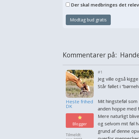
Der skal medbringes det rele
Modtag bud gratis
Kommentarer på: Hande
#1
Jeg ville også kigg
Står føllet i “børne
Mit hingsteføl som 
Heste frihed
DK
anden hoppe med fø
Mere naturligt bliv
og selvom mit føl h
Blogger
grund af denne opvæ
Tilmeldt:
overfor mennesker