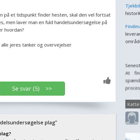
Tjekbi
histor
på et tidspunkt finder hesten, skal den vel fortsat
s, men laver man en fuld handelsundersøgelse på
Findm
ler hvordan?
leveran
områd
 alle jeres tanker og overvejelser
Senest
At fi
spænd
Se svar (5) >>
proces
for, n
til f
Katte
person
er vig
elsundersøgelse plag"
for katt
plag?