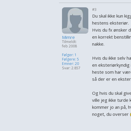
#3
Du skal ikke kun kig
hestens eksteriør.
Hvis du fx ønsker d
en korrekt benstilli
Mimre
Tilmeldt:
nakke.
feb 2008
Følger: 1
Hvis du ikke selv ha
Følgere: 5
Emner: 20
en eksteriørkyndig 
Svar: 2.857
heste som har været
så der er en ekste
Og hvis du skal giv
ville jeg ikke tur
kommer jo an på, hv
noget, du overser