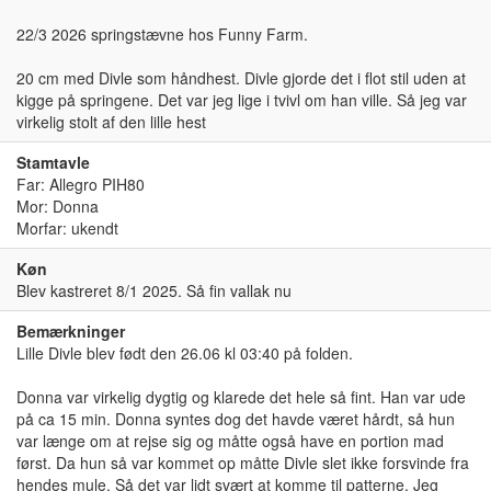
22/3 2026 springstævne hos Funny Farm.
20 cm med Divle som håndhest. Divle gjorde det i flot stil uden at
kigge på springene. Det var jeg lige i tvivl om han ville. Så jeg var
virkelig stolt af den lille hest
Stamtavle
Far: Allegro PIH80
Mor: Donna
Morfar: ukendt
Køn
Blev kastreret 8/1 2025. Så fin vallak nu
Bemærkninger
Lille Divle blev født den 26.06 kl 03:40 på folden.
Donna var virkelig dygtig og klarede det hele så fint. Han var ude
på ca 15 min. Donna syntes dog det havde været hårdt, så hun
var længe om at rejse sig og måtte også have en portion mad
først. Da hun så var kommet op måtte Divle slet ikke forsvinde fra
hendes mule. Så det var lidt svært at komme til patterne. Jeg