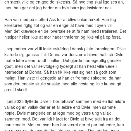
en stærk vilje og en god del skepsis. Så nye ting skal lige ses an,
men han gør det jeg beder om hvis bare jeg insisterer nok.
Han var med på stutteri Ask for at blive chipmærket. Han tog
køreturen rigtig flot og var en engel at have med i byen <3
Men det krævede en del overtalelse at få ham med i traileren. Det
hjælper heller ikke at mor hader traileren og ikke vil gå op først.
I september var vi til følskue/kåring i dansk pinto foreningen. Divle
klarede sig ganske fint. Donna var desværre blevet halt, så Divle
måtte løbe alene rundt i hallen. Det gjorde han egentlig ganske
godt, men det var selvfølgelig tydeligt at han helst ville være i
nærheden af Donna. Så han fik ikke vist sig helt så godt som
muligt. Han viste til gengæld at han er fremme i skoene, da han
som den eneste skulle snakke med alle heste og ikke kunne gå
pænt i skridt
I juni 2025 flyttede Divle i "børnehave" sammen med en lidt ældre
vallak og en vallak der er et år ældre end Divle, men samme
højde. Divle manglede en at lege med og være ung vallak
sammen med. Det var lidt hårdt for Divle at blive skilt fra alt det
han kendte. Men nu hvor han har været der et par måneder, kan
jeg mærke at det var det helt rigtige for ham. Den anden unge