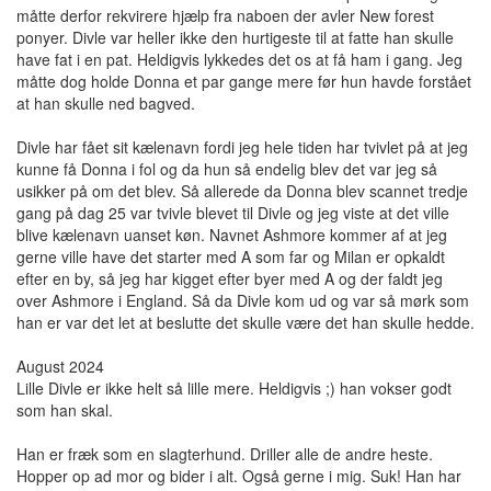
måtte derfor rekvirere hjælp fra naboen der avler New forest
ponyer. Divle var heller ikke den hurtigeste til at fatte han skulle
have fat i en pat. Heldigvis lykkedes det os at få ham i gang. Jeg
måtte dog holde Donna et par gange mere før hun havde forstået
at han skulle ned bagved.
Divle har fået sit kælenavn fordi jeg hele tiden har tvivlet på at jeg
kunne få Donna i fol og da hun så endelig blev det var jeg så
usikker på om det blev. Så allerede da Donna blev scannet tredje
gang på dag 25 var tvivle blevet til Divle og jeg viste at det ville
blive kælenavn uanset køn. Navnet Ashmore kommer af at jeg
gerne ville have det starter med A som far og Milan er opkaldt
efter en by, så jeg har kigget efter byer med A og der faldt jeg
over Ashmore i England. Så da Divle kom ud og var så mørk som
han er var det let at beslutte det skulle være det han skulle hedde.
August 2024
Lille Divle er ikke helt så lille mere. Heldigvis ;) han vokser godt
som han skal.
Han er fræk som en slagterhund. Driller alle de andre heste.
Hopper op ad mor og bider i alt. Også gerne i mig. Suk! Han har