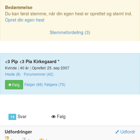
Bedømmelse
Du kan først stemme, når din egen hest er oprettet og stemt ind.
Opret din egen hest
Stemmefordeling (3)
<3 Pip <3 Pia Kirkegaard *
Kvinde
|
40 år
|
Oprettet: 25. sep 2007
Heste (8)
Forumemner (42)
Følger (66)
Følgere (70)
Følg
Svar
Følg
14
Udfordringer
Udfordr