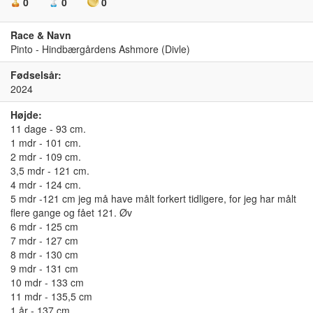
0
0
0
Race & Navn
Pinto - Hindbærgårdens Ashmore (Divle)
Fødselsår:
2024
Højde:
11 dage - 93 cm.
1 mdr - 101 cm.
2 mdr - 109 cm.
3,5 mdr - 121 cm.
4 mdr - 124 cm.
5 mdr -121 cm jeg må have målt forkert tidligere, for jeg har målt
flere gange og fået 121. Øv
6 mdr - 125 cm
7 mdr - 127 cm
8 mdr - 130 cm
9 mdr - 131 cm
10 mdr - 133 cm
11 mdr - 135,5 cm
1 år - 137 cm