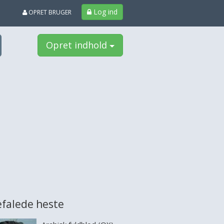
Log ind
OPRET BRUGER
Opret indhold
falede heste