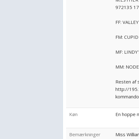
972135 17
FF: VALLE
FM: CUPID
MF: LINDY
MM: NODE
Resten af 
http://195
kommando=
Køn
En hoppe m
Bemærkninger
Miss Willia