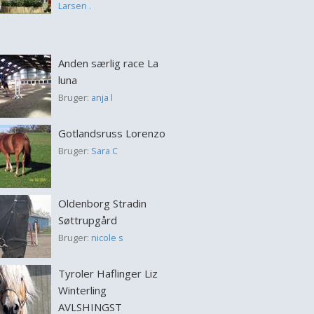
Larsen .
Anden særlig race La
luna
Bruger:
anja l
Gotlandsruss Lorenzo
Bruger:
Sara C
Oldenborg Stradin
Søttrupgård
Bruger:
nicole s
Tyroler Haflinger Liz
Winterling
AVLSHINGST