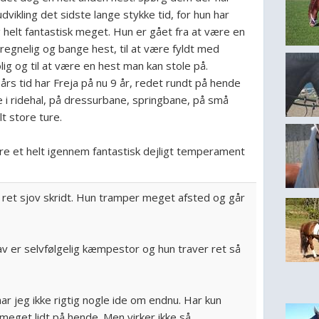
dvikling det sidste lange stykke tid, for hun har
g helt fantastisk meget. Hun er gået fra at være en
ilregnelig og bange hest, til at være fyldt med
rolig og til at være en hest man kan stole på.
års tid har Freja på nu 9 år, redet rundt på hende
e i ridehal, på dressurbane, springbane, på små
lt store ture.
re et helt igennem fantastisk dejligt temperament
 ret sjov skridt. Hun tramper meget afsted og går
v er selvfølgelig kæmpestor og hun traver ret så
r jeg ikke rigtig nogle ide om endnu. Har kun
meget lidt på hende. Men virker ikke så