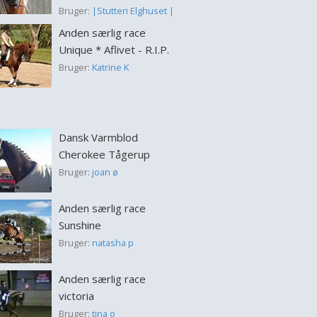
Bruger:
|Stutteri Elghuset |
Anden særlig race
Unique * Aflivet - R.I.P.
Bruger:
Katrine K
Dansk Varmblod
Cherokee Tågerup
Bruger:
joan ø
Anden særlig race
Sunshine
Bruger:
natasha p
Anden særlig race
victoria
Bruger:
tina o