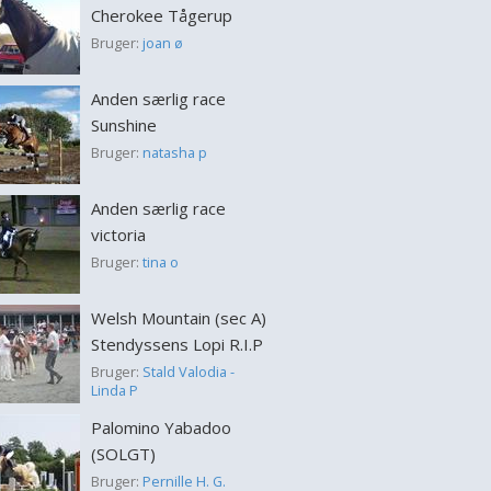
Cherokee Tågerup
Bruger:
joan ø
Anden særlig race
Sunshine
Bruger:
natasha p
Anden særlig race
victoria
Bruger:
tina o
Welsh Mountain (sec A)
Stendyssens Lopi R.I.P
Bruger:
Stald Valodia -
Linda P
Palomino Yabadoo
(SOLGT)
Bruger:
Pernille H. G.