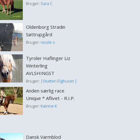
Bruger:
Sara C
Oldenborg Stradin
Søttrupgård
Bruger:
nicole s
Tyroler Haflinger Liz
Winterling
AVLSHINGST
Bruger:
|Stutteri Elghuset |
Anden særlig race
Unique * Aflivet - R.I.P.
Bruger:
Katrine K
Dansk Varmblod