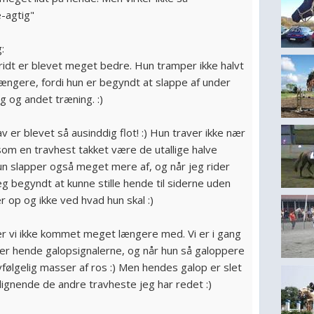
-agtig"
:
idt er blevet meget bedre. Hun tramper ikke halvt
ængere, fordi hun er begyndt at slappe af under
g og andet træning. :)
 er blevet så ausinddig flot! :) Hun traver ikke nær
om en travhest takket være de utallige halve
un slapper også meget mere af, og når jeg rider
g begyndt at kunne stille hende til siderne uden
 op og ikke ved hvad hun skal :)
r vi ikke kommet meget længere med. Vi er i gang
er hende galopsignalerne, og når hun så galoppere
vfølgelig masser af ros :) Men hendes galop er slet
lignende de andre travheste jeg har redet :)