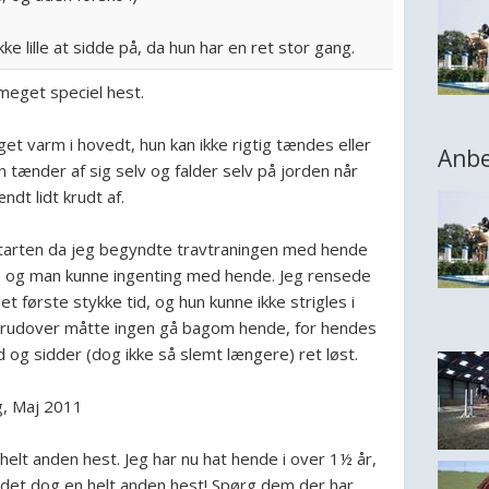
kke lille at sidde på, da hun har en ret stor gang.
meget speciel hest.
t varm i hovedt, hun kan ikke rigtig tændes eller
Anbe
n tænder af sig selv og falder selv på jorden når
ndt lidt krudt af.
starten da jeg begyndte travtraningen med hende
 og man kunne ingenting med hende. Jeg rensede
et første stykke tid, og hun kunne ikke strigles i
rudover måtte ingen gå bagom hende, for hendes
 og sidder (dog ikke så slemt længere) ret løst.
, Maj 2011
helt anden hest. Jeg har nu hat hende i over 1½ år,
 det dog en helt anden hest! Spørg dem der har