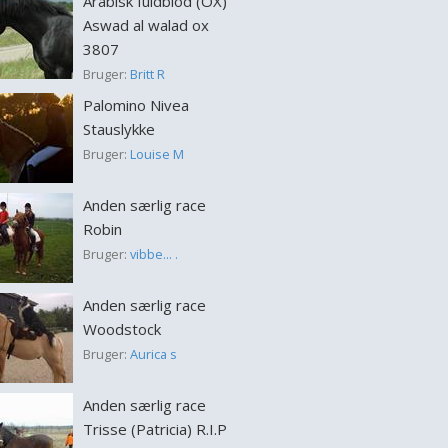
Arabisk fuldblod (OX)
Aswad al walad ox
3807
Bruger:
Britt R
Palomino Nivea
Stauslykke
Bruger:
Louise M
Anden særlig race
Robin
Bruger:
vibbe... .
Anden særlig race
Woodstock
Bruger:
Aurica s
Anden særlig race
Trisse (Patricia) R.I.P