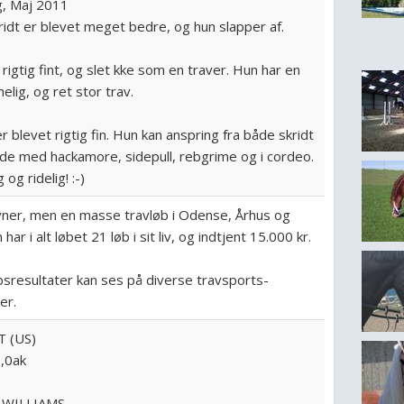
, Maj 2011
idt er blevet meget bedre, og hun slapper af.
rigtig fint, og slet kke som en traver. Hun har en
elig, og ret stor trav.
 blevet rigtig fin. Hun kan anspring fra både skridt
åde med hackamore, sidepull, rebgrime og i cordeo.
 og ridelig! :-)
ner, men en masse travløb i Odense, Århus og
 har i alt løbet 21 løb i sit liv, og indtjent 15.000 kr.
sresultater kan ses på diverse travsports-
er.
T (US)
,0ak
 WILLIAMS