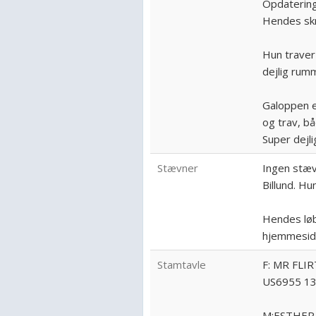
Opdatering
Hendes skr
Hun traver 
dejlig rumm
Galoppen er
og trav, b
Super dejlig
Stævner
Ingen stæv
Billund. Hun
Hendes løb
hjemmesid
Stamtavle
F: MR FLIR
US6955 13
M:ESTHER