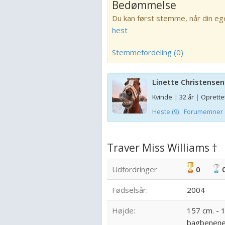
Bedømmelse
Du kan først stemme, når din eg
hest
Stemmefordeling (0)
Linette Christensen
Kvinde
|
32 år
|
Oprettet
Heste (9)
Forumemner (
Traver Miss Williams †
Udfordringer
0
Fødselsår:
2004
Højde:
157 cm. - 
bagbenene,