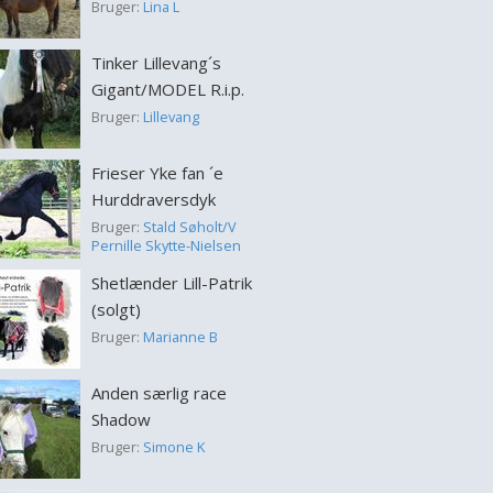
Bruger:
Lina L
Tinker Lillevang´s
Gigant/MODEL R.i.p.
Bruger:
Lillevang
Frieser Yke fan ´e
Hurddraversdyk
Bruger:
Stald Søholt/V
Pernille Skytte-Nielsen
Shetlænder Lill-Patrik
(solgt)
Bruger:
Marianne B
Anden særlig race
Shadow
Bruger:
Simone K