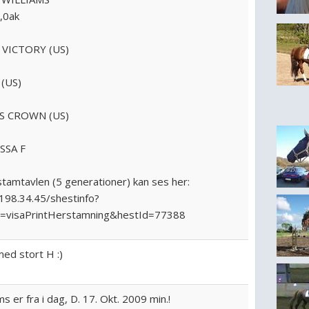
,0ak
Y VICTORY (US)
 (US)
'S CROWN (US)
SSA F
stamtavlen (5 generationer) kan ses her:
.198.34.45/shestinfo?
visaPrintHerstamning&hestId=77388
ed stort H :)
ms er fra i dag, D. 17. Okt. 2009 min.!