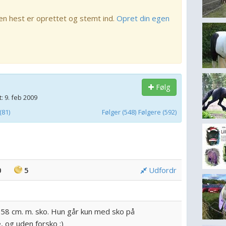
en hest er oprettet og stemt ind.
Opret din egen
Følg
: 9. feb 2009
81)
Følger (548)
Følgere (592)
0
5
Udfordr
158 cm. m. sko. Hun går kun med sko på
 og uden forsko :)