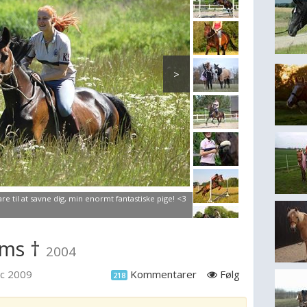
>
e til at savne dig, min enormt fantastiske pige! <3
ams †
2004
ec 2009
Kommentarer
Følg
218