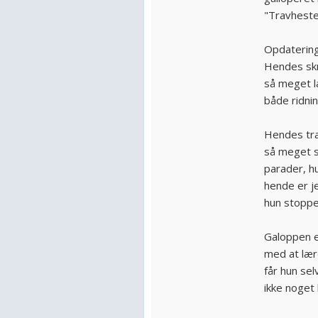
"Travheste
Opdatering
Hendes skr
så meget l
både ridnin
Hendes trav
så meget s
parader, h
hende er je
hun stopper
Galoppen e
med at lær
får hun sel
ikke noget 