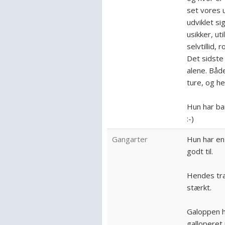
set vores u
udviklet si
usikker, ut
selvtillid, 
Det sidste 
alene. Båd
ture, og he
Hun har ba
:-)
Gangarter
Hun har en
godt til.
Hendes tra
stærkt.
Galoppen ha
galloperet 