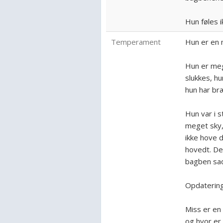
Hun føles i
Temperament
Hun er en 
Hun er mege
slukkes, hu
hun har bræ
Hun var i 
meget sky,
ikke hove d
hovedt. De
bagben sad
Opdatering
Miss er en 
og hvor er