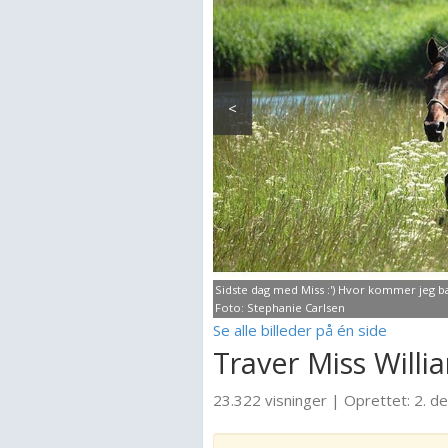
<
Sidste dag med Miss :') Hvor kommer jeg bar
Foto: Stephanie Carlsen
Se alle billeder på én side
Traver Miss Willi
23.322 visninger
|
Oprettet:
2. d