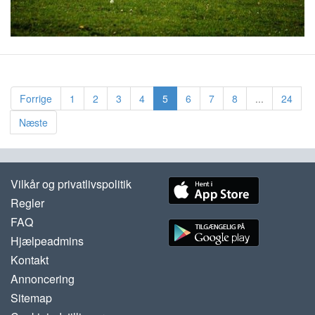
Forrige
1
2
3
4
5
6
7
8
...
24
Næste
Vilkår og privatlivspolitik
Regler
FAQ
Hjælpeadmins
Kontakt
Annoncering
Sitemap